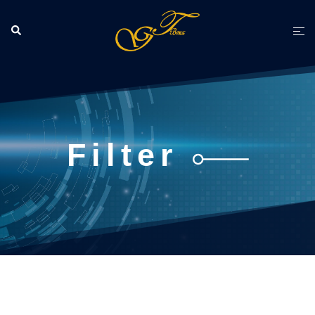
跳
至
Search
Tog
主
men
要
內
容
Filter