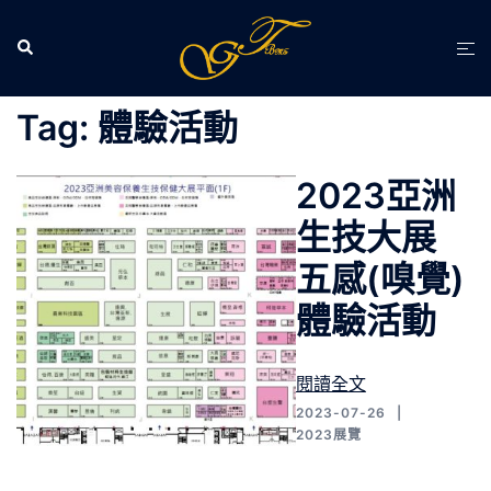
跳
至
Search
Tog
主
men
要
Tag:
體驗活動
內
容
2023亞洲
生技大展
五感(嗅覺)
體驗活動
閱讀全文
2023-07-26
2023展覽