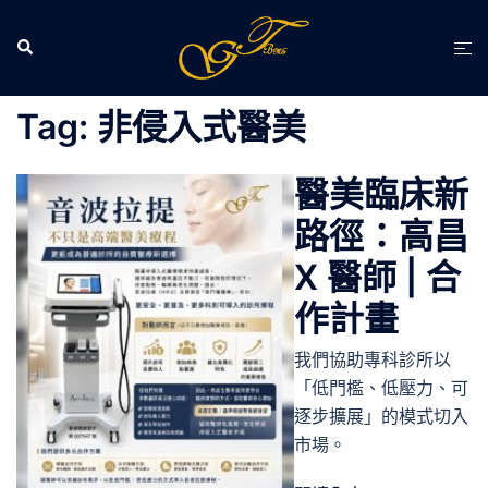
跳
至
Search
Tog
主
men
要
Tag:
非侵入式醫美
內
容
醫美臨床新
路徑：高昌
X 醫師 | 合
作計畫
我們協助專科診所以
「低門檻、低壓力、可
逐步擴展」的模式切入
市場。