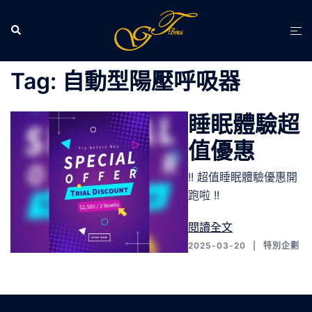
跳
至
Search
Tog
主
men
要
Tag:
自動型陽壓呼吸器
內
容
睡眠體驗超
值優惠
!! 超值睡眠體驗優惠開
跑啦 !!
閱讀全文
2025-03-20
特別企劃