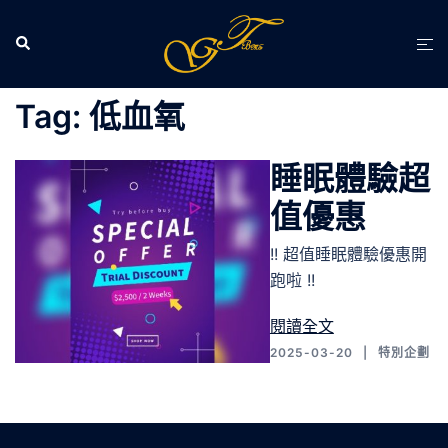
跳
至
Search
Tog
主
men
要
Tag:
低血氧
內
容
睡眠體驗超
值優惠
!! 超值睡眠體驗優惠開
跑啦 !!
閱讀全文
2025-03-20
特別企劃