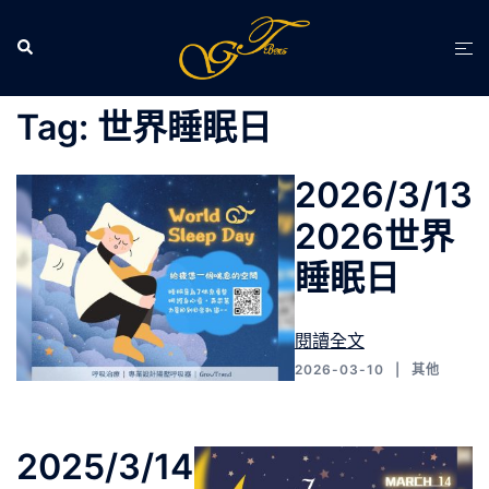
跳
至
Search
Tog
主
men
要
Tag:
世界睡眠日
內
容
2026/3/13
2026世界
睡眠日
閱讀全文
2026-03-10
其他
2025/3/14