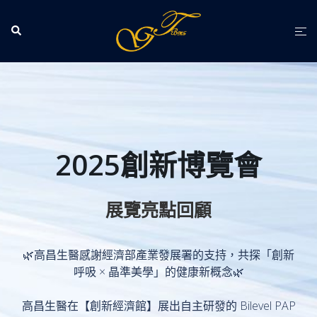
跳
至
Search
Tog
主
men
要
內
容
2025創新博覽會
展覽亮點回顧
🌿高昌生醫感謝經濟部產業發展署的支持，共探「創新
呼吸 × 晶準美學」的健康新概念🌿
高昌生醫在【創新經濟館】展出自主研發的 Bilevel PAP