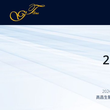
跳
至
主
要
內
容
202
高昌生