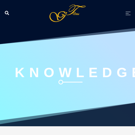
跳
至
Search
Tog
主
men
要
內
容
KNOWLEDG